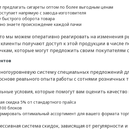
т предлагать сигареты оптом по более выгодным ценам
поступает напрямую с завода-изготовителя
у быстрого оборота товара
чно знаете происхождение каждой пачки
что мы можем оперативно реагировать на изменения р
 клиенты получают доступ к этой продукции в числе п
кам, которые могут предложить своим покупателям с
ентов
многоуровневую систему специальных предложений для
снове реального опыта работы с сотнями розничных т
ные условия, которые помогут вам оценить качество н
ная скидка 5% от стандартного
прайса
100 блоков
рмировать оптимальный ассортимент для вашего формата тор
ссивная система скидок, зависящая от регулярности и