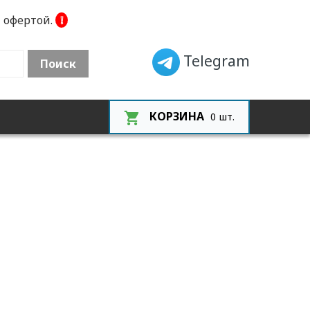
 офертой.
❕
Telegram
Поиск
КОРЗИНА
0
шт.