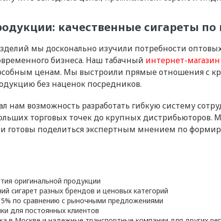
родукции: качественные сигареты п
 изделий мы досконально изучили потребности оптовы
овременного бизнеса. Наш табачный
интернет-магазин
способным ценам. Мы выстроили прямые отношения с 
одукцию без наценок посредников.
ал нам возможность разработать гибкую систему сотр
ебольших торговых точек до крупных дистрибьюторов.
 и готовы поделиться экспертным мнением по формир
нтия оригинальной продукции
ий сигарет разных брендов и ценовых категорий
15% по сравнению с рыночными предложениями
ки для постоянных клиентов
ка в Москве и надежные транспортные компании для других ре