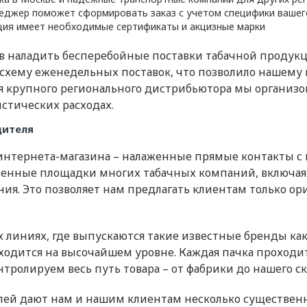
еджер поможет сформировать заказ с учетом специфики вашег
ция имеет необходимые сертификаты и акцизные марки
в наладить бесперебойные поставки табачной продукц
хему еженедельных поставок, что позволило нашему п
для крупного регионального дистрибьютора мы организ
стических расходах.
дителя
интернета-магазина – налаженные прямые контакты с 
нные площадки многих табачных компаний, включая зав
ия. Это позволяет нам предлагать клиентам только о
линиях, где выпускаются такие известные бренды как M
аходится на высочайшем уровне. Каждая пачка проходи
нтролируем весь путь товара – от фабрики до нашего ск
лей дают нам и нашим клиентам несколько существен