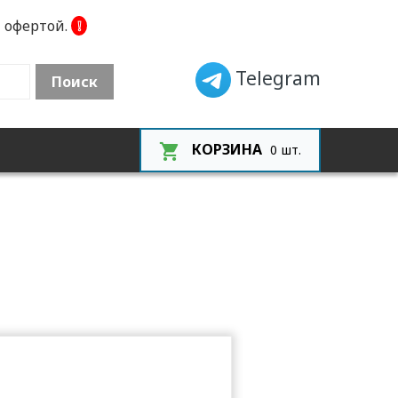
 офертой.
❕
Telegram
Поиск
КОРЗИНА
0
шт.