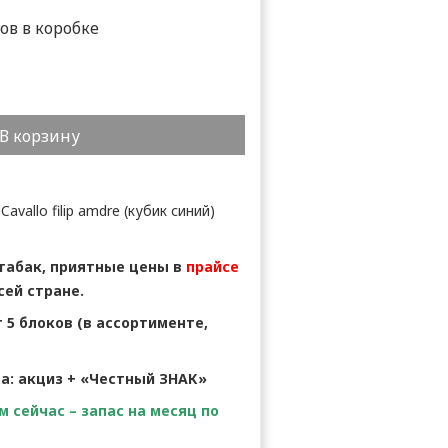
ков в коробке
В корзину
vallo filip amdre (кубик синий)
 табак, приятные цены в
прайсе
сей стране.
 5 блоков (в ассортименте,
ва: акциз + «Честный ЗНАК»
 сейчас – запас на месяц по