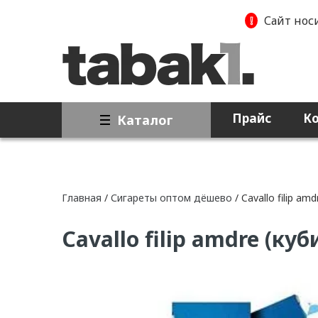
❕
Сайт нос
Прайс
К
Каталог
Главная
/
Сигареты оптом дёшево
/ Cavallo filip am
Cavallo filip amdre (ку