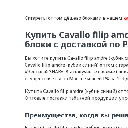
Сигареты оптом дёшево блоками в нашем
к
Купить Cavallo filip a
блоки с доставкой по 
Вы хотите купить Cavallo filip amdre (куби
Cavallo filip amdre (кубик синий) оптом с
«Честный ЗНАК». Вы получаете свежие блоки
осуществляется по Москве и всей РФ за 1–3 д
Купить Cavallo filip amdre (кубик синий) о
Оптовые поставки табачной продукции упро
Преимущества, когда вы решае
Купить Cavallo filip amdre (кубик синий) о