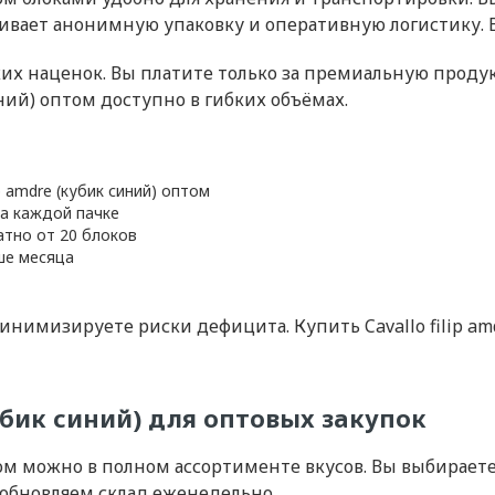
ивает анонимную упаковку и оперативную логистику. 
ких наценок. Вы платите только за премиальную проду
иний) оптом доступно в гибких объёмах.
p amdre (кубик синий) оптом
на каждой пачке
атно от 20 блоков
ше месяца
инимизируете риски дефицита. Купить Cavallo filip a
кубик синий) для оптовых закупок
птом можно в полном ассортименте вкусов. Вы выбирает
обновляем склад еженедельно.