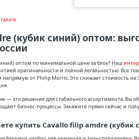
аталоге
mdre (кубик синий) оптом: вы
России
к синий) оптом по минимальной цене за блок? Наш
интер
 гарантией оригинальности и полной легальностью. Все 
 напрямую от Philip Morris. Это снижает стоимость на
ня.
птом — это решение для стабильного ассортимента. Вы о
щают бизнес-процессы. Закажите прямо сейчас и полу
те купить Cavallo filip amdre (кубик
птом блоками удобно для хранения и транспортировки. В