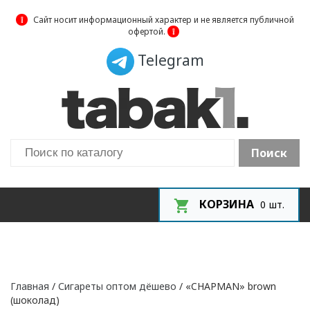
❕
Сайт носит информационный характер и не является публичной
офертой.
❕
Telegram
Поиск
КОРЗИНА
0
шт.
Главная
/
Сигареты оптом дёшево
/ «CHAPMAN» brown
(шоколад)