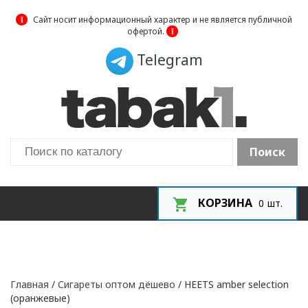
❕
Сайт носит информационный характер и не является публичной
офертой.
❕
Telegram
Поиск
КОРЗИНА
0
шт.
Главная
/
Сигареты оптом дёшево
/ HEETS amber selection
(оранжевые)