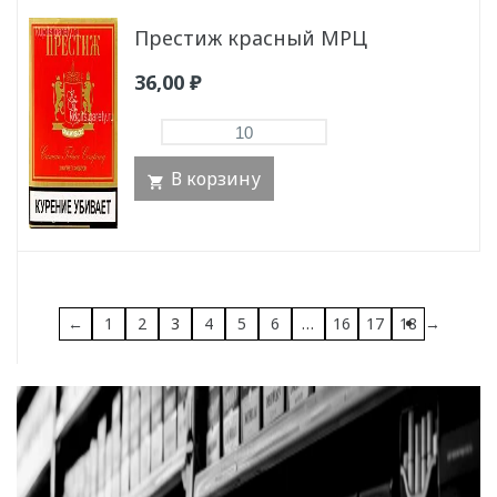
Престиж красный МРЦ
36,00
₽
В корзину
←
1
2
3
4
5
6
…
16
17
18
→